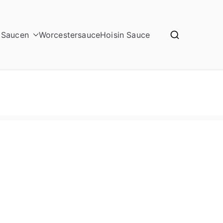
 Saucen
Worcestersauce
Hoisin Sauce
ne Mentor