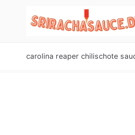
Zum
Inhalt
springen
carolina reaper chilischote sau